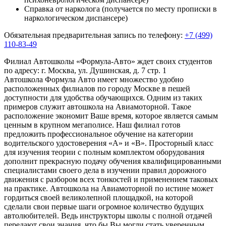
Справка от нарколога (получается по месту прописки в
наркологическом диспансере)
Обязательная предварительная запись по телефону:
+7 (499)
110-83-49
Филиал Автошколы «Формула-Авто» ждет своих студентов
по адресу:
г. Москва, ул. Душинская, д. 7 стр. 1
Автошкола Формула Авто имеет множество удобно
расположенных филиалов по городу Москве в пешей
доступности для удобства обучающихся. Одним из таких
примеров служит автошкола на Авиамоторной. Такое
расположение экономит Ваше время, которое является самым
ценным в крупном мегаполисе. Наш филиал готов
предложить профессиональное обучение на категории
водительского удостоверения «A» и «B». Просторный класс
для изучения теории с полным комплектом оборудования
дополнит прекрасную подачу обучения квалифицированными
специалистами своего дела в изучении правил дорожного
движения с разбором всех тонкостей и применением таковых
на практике. Автошкола на Авиамоторной по истине может
гордиться своей великолепной площадкой, на которой
сделали свои первые шаги огромное количество будущих
автолюбителей. Ведь инструкторы школы с полной отдачей
передают свои знания, что бы Вы могли стать уверенным