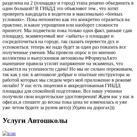
разделена на 2 (площадку и город) этапа решено объединить в
один большой! В ГИБДД это объясняют тем , что хотят
проверить кандидата в водители в максимально «боевых
условиях». Пока непонятно как это конкретно отразиться на
практике, и какие упрощения или наоборот сложности
принесет. Мы подметили пока только один факт, раньше сдав
площадку, экзаменуемый мог «забыть» о площадке и
сосредоточиться на городе, так сказать перевести дух и
успокоиться. теперь же надо будет за один раз показать все
полученные умения. Мы провели опрос и по мнению
коллектива и выпускников автошколы #ФормулаАвто
нынешние правила усилят напряжение на экзаменах, что
скажется на успешности сдачи! Но мы не сильно переживаем,
так как у нас в автошколе добрые и опытные инструктора за
работой которых мы следим через моб приложение в режиме
онлайн! У нас есть лицензия и аккредитованная ГИБДД
площадка для спокойной подготовки. Все нашу ученики
получили свои водительские удостоверения! Ждем вас у нас в
офисах,и спешите до весны пока цена не изменилась и уже
уже летом будите за рулем авто)) )Удачи на дорогах)))
Услуги Автошколы