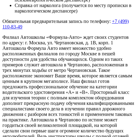
Справка от нарколога (получается по месту прописки в
наркологическом диспансере)
Обязательная предварительная запись по телефону:
+7 (499)
110-83-49
Филиал Автошколы «Формула-Авто» ждет своих студентов
по адресу:
г. Москва, ул. Чертановская, д. 1В, корп. 1
Автошкола Формула Авто имеет множество удобно
расположенных филиалов по городу Москве в пешей
доступности для удобства обучающихся. Одним из таких
примеров служит автошкола в Чертаново, расположенная в
трех минутах ходьбы от метро Чертановская. Такое
расположение экономит Ваше время, которое является самым
ценным в крупном мегаполисе. Наш филиал готов
предложить профессиональное обучение на категории
водительского удостоверения «A» и «B». Просторный класс
для изучения теории с полным комплектом оборудования
дополнит прекрасную подачу обучения квалифицированными
специалистами своего дела в изучении правил дорожного
движения с разбором всех тонкостей и применением таковых
на практике. Автошкола в Чертаново по истине может
гордиться своей великолепной площадкой, на которой
сделали свои первые шаги огромное количество будущих
автолюбителей. Ведь инструкторы школы с полной отдачей