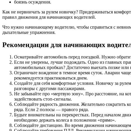
боязнь осуждения.
Как не нервничать за рулем новичку? Придерживаться комфортн
правил движения для начинающих водителей.
Что нужно начинающему водителю, чтобы справиться с невним
дыхательные упражнения.
Рекомендации для начинающих водите
Осматривайте автомобиль перед поездкой. Нужно обратит
Если не уверены, лучше подождать. Одно из главных пр
автомобильных пробках? Достаточно выехать позже или 
Ограничьте вождение в темное время суток. Аварии чаще
рекомендуется практиковаться днем.
Создайте для себя комфортные условия. Новичку за рул
разговоры с другими пассажирами.
Не забывайте про «мертвую зону». Про расстояние, на к
задействовать стоп-сигналы.
Соблюдайте рядность движения. Желательно сократить ко
ряда. Если 2 полосы — правого ряда.
Будьте внимательны на перекрестках. Перед началом дви
необходимо держать колеса в положении «прямо».
Соблюдайте дистанцию. Во время движения начинающему
Соблюдайте требования ПДД. Рекомендации начинающим в