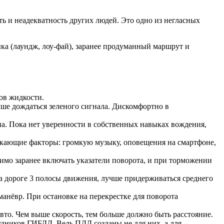
ь и неадекватность других людей. Это одно из негласных
а (лаундж, лоу-фай), заранее продуманный маршрут и
ов жидкости.
ше дождаться зеленого сигнала. Дискомфортно в
на. Пока нет уверенности в собственных навыках вождения,
лекающие факторы: громкую музыку, оповещения на смартфоне,
имо заранее включать указатели поворота, и при торможении
на дороге 3 полосы движения, лучше придерживаться среднего
анёвр. При остановке на перекрестке для поворота
о. Чем выше скорость, тем больше должно быть расстояние.
дников ГИБДД. Ведь ПДД созданы не для них, а для