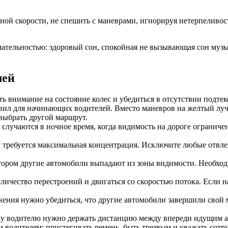
ой скорости, не спешить с маневрами, игнорируя нетерпеливост
ательностью: здоровый сон, спокойная не вызывающая сон музык
лей
ь внимание на состояние колес и убедиться в отсутствии подтек
авил для начинающих водителей. Вместо маневров на желтый луч
выбрать другой маршрут.
 случаются в ночное время, когда видимость на дороге ограниче
ем требуется максимальная концентрация. Исключите любые отв
отором другие автомобили выпадают из зоны видимости. Необход
личество перестроений и двигаться со скоростью потока. Если 
жения нужно убедиться, что другие автомобили завершили свой м
 водителю нужно держать дистанцию между впереди идущим авт
одителям: пристегивать ремень, быть трезвым и уважать сотру